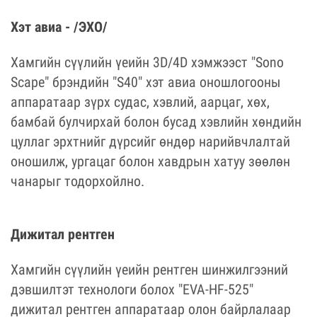
Хэт авиа - /ЭХО/
Хамгийн сүүлийн үеийн 3D/4D хэмжээст "Sono
Scape" брэндийн "S40" хэт авиа оношлогооны
аппаратаар зүрх судас, хэвлий, аарцаг, хөх,
бамбай булчирхай болон бусад хэвлийн хөндийн
цуллаг эрхтнийг дүрсийг өндөр нарийвчлалтай
оношилж, ургацаг болон хавдрын хатуу зөөлөн
чанарыг тодорхойлно.
Дижитал рентген
Хамгийн сүүлийн үеийн рентген шинжилгээний
дэвшилтэт технологи болох "EVA-HF-525"
дижитал рентген аппаратаар олон байрлалаар