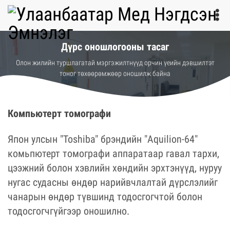
Дүрс оношлогооны тасаг
Олон жилийн туршлагатай мэргэжилтнүүд орчин үеийн дэвшилтэт
тоног төхөөрөмжөөр оношилж байна
Компьютерт томографи
Япон улсын "Toshiba" брэндийн "Aquilion-64"
комьпютерт томографи аппаратаар гавал тархи,
цээжний болон хэвлийн хөндийн эрхтэнүүд, нуруу
нугас судасны өндөр нарийвчлалтай дүрслэлийг
чанарын өндөр түвшинд тодосгогчтой болон
тодосгогчгүйгээр оношилно.