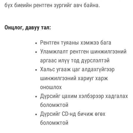
бүх биеийн рентген зургийг авч байна.
Онцлог, давуу тал:
Рентген туяаны хэмжээ бага
Уламжлалт рентген шинжилгээний
аргаас илүү тод дүрслэлтэй
Хальс угааж цаг алдахгүйгээр
шинжилгээний хариуг харж
оношлох
Дүрсийг цахим хэлбэрээр хадгалах
боломжтой
Дүрсийг CD-нд бичиж өгөх
боломжтой