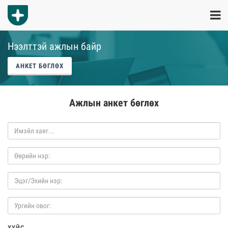
Нээлттэй ажлын байр
АНКЕТ БӨГЛӨХ
Ажлын анкет бөглөх
ХҮЙС